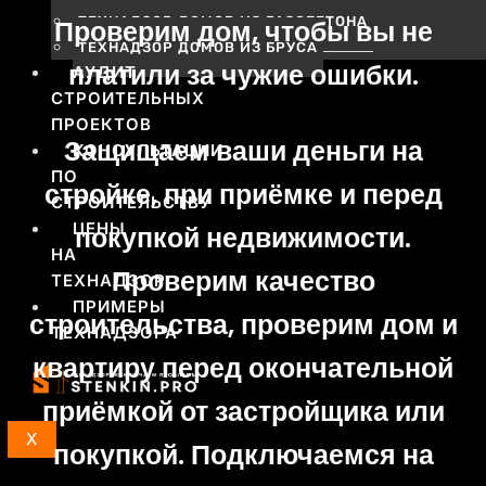
ТЕХНАДЗОР ДОМОВ ИЗ ГАЗОБЕТОНА
Проверим дом, чтобы вы не
ТЕХНАДЗОР ДОМОВ ИЗ БРУСА
платили за чужие ошибки.
АУДИТ
СТРОИТЕЛЬНЫХ
ПРОЕКТОВ
Защищаем ваши деньги на
КОНСУЛЬТАЦИИ
ПО
стройке, при приёмке и перед
СТРОИТЕЛЬСТВУ
ЦЕНЫ
покупкой недвижимости.
НА
Проверим качество
ТЕХНАДЗОР
ПРИМЕРЫ
строительства, проверим дом и
ТЕХНАДЗОРА
квартиру перед окончательной
приёмкой от застройщика или
X
покупкой. Подключаемся на